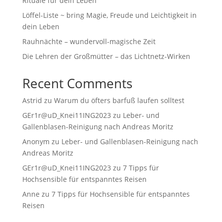
Rituale für dein Leben
Löffel-Liste ~ bring Magie, Freude und Leichtigkeit in
dein Leben
Rauhnächte – wundervoll-magische Zeit
Die Lehren der Großmütter – das Lichtnetz-Wirken
Recent Comments
Astrid
zu
Warum du öfters barfuß laufen solltest
GEr1r@uD_Knei11ING2023
zu
Leber- und
Gallenblasen-Reinigung nach Andreas Moritz
Anonym
zu
Leber- und Gallenblasen-Reinigung nach
Andreas Moritz
GEr1r@uD_Knei11ING2023
zu
7 Tipps für
Hochsensible für entspanntes Reisen
Anne
zu
7 Tipps für Hochsensible für entspanntes
Reisen