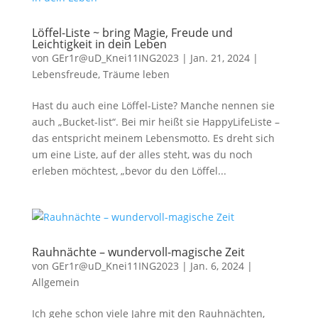
Löffel-Liste ~ bring Magie, Freude und
Leichtigkeit in dein Leben
von
GEr1r@uD_Knei11ING2023
|
Jan. 21, 2024
|
Lebensfreude
,
Träume leben
Hast du auch eine Löffel-Liste? Manche nennen sie
auch „Bucket-list“. Bei mir heißt sie HappyLifeListe –
das entspricht meinem Lebensmotto. Es dreht sich
um eine Liste, auf der alles steht, was du noch
erleben möchtest, „bevor du den Löffel...
Rauhnächte – wundervoll-magische Zeit
von
GEr1r@uD_Knei11ING2023
|
Jan. 6, 2024
|
Allgemein
Ich gehe schon viele Jahre mit den Rauhnächten,