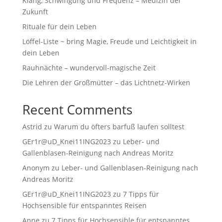
Klang, Schwingung und Frequenz – Medizin der
Zukunft
Rituale für dein Leben
Löffel-Liste ~ bring Magie, Freude und Leichtigkeit in
dein Leben
Rauhnächte – wundervoll-magische Zeit
Die Lehren der Großmütter – das Lichtnetz-Wirken
Recent Comments
Astrid
zu
Warum du öfters barfuß laufen solltest
GEr1r@uD_Knei11ING2023
zu
Leber- und
Gallenblasen-Reinigung nach Andreas Moritz
Anonym
zu
Leber- und Gallenblasen-Reinigung nach
Andreas Moritz
GEr1r@uD_Knei11ING2023
zu
7 Tipps für
Hochsensible für entspanntes Reisen
Anne
zu
7 Tipps für Hochsensible für entspanntes