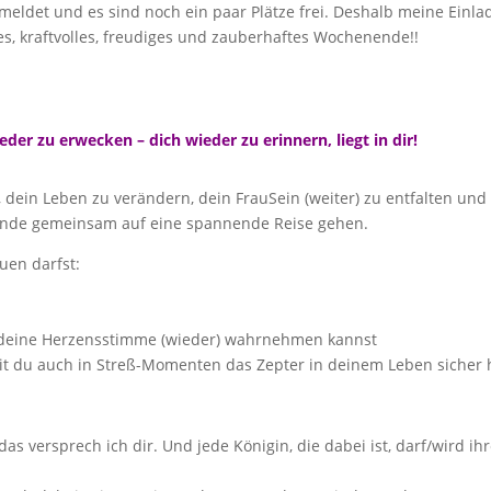
eldet und es sind noch ein paar Plätze frei. Deshalb meine Einla
s, kraftvolles, freudiges und zauberhaftes Wochenende!!
der zu erwecken – dich wieder zu erinnern, liegt in dir!
, dein Leben zu verändern, dein FrauSein (weiter) zu entfalten und 
ende gemeinsam auf eine spannende Reise gehen.
uen darfst:
 deine Herzensstimme (wieder) wahrnehmen kannst
it du auch in Streß-Momenten das Zepter in deinem Leben sicher h
 das versprech ich dir. Und jede Königin, die dabei ist, darf/wird 