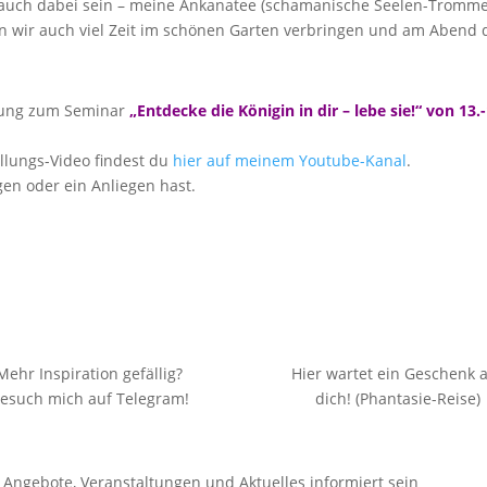
uch dabei sein – meine Ankanatee (schamanische Seelen-Trommel) 
n wir auch viel Zeit im schönen Garten verbringen und am Abend d
dung zum Seminar
„Entdecke die Königin in dir – lebe sie!“ von 13.
llungs-Video findest du
hier auf meinem Youtube-Kanal
.
en oder ein Anliegen hast.
Mehr Inspiration gefällig?
Hier wartet ein Geschenk 
esuch mich auf Telegram!
dich! (Phantasie-Reise)
Angebote, Veranstaltungen und Aktuelles informiert sein