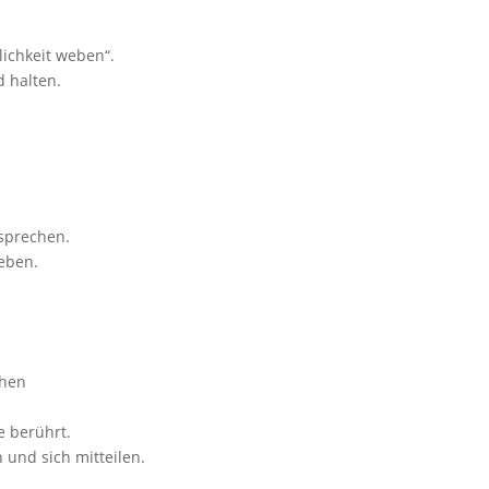
lichkeit weben“.
 halten.
 sprechen.
eben.
chen
e berührt.
 und sich mitteilen.