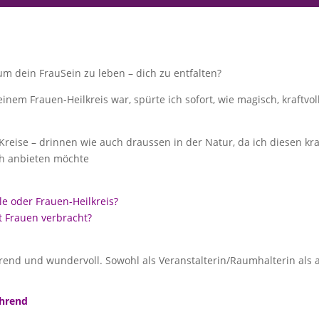
 um dein FrauSein zu leben – dich zu entfalten?
 einem Frauen-Heilkreis war, spürte ich sofort, wie magisch, kraftvo
Kreise – drinnen wie auch draussen in der Natur, da ich diesen kr
ch anbieten möchte
e oder Frauen-Heilkreis?
 Frauen verbracht?
erend und wundervoll. Sowohl als Veranstalterin/Raumhalterin als 
ährend