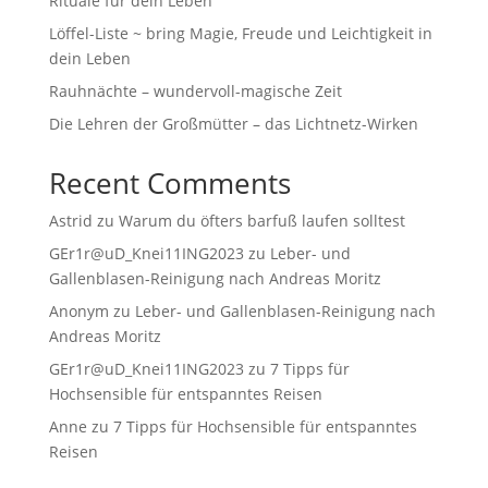
Rituale für dein Leben
Löffel-Liste ~ bring Magie, Freude und Leichtigkeit in
dein Leben
Rauhnächte – wundervoll-magische Zeit
Die Lehren der Großmütter – das Lichtnetz-Wirken
Recent Comments
Astrid
zu
Warum du öfters barfuß laufen solltest
GEr1r@uD_Knei11ING2023
zu
Leber- und
Gallenblasen-Reinigung nach Andreas Moritz
Anonym
zu
Leber- und Gallenblasen-Reinigung nach
Andreas Moritz
GEr1r@uD_Knei11ING2023
zu
7 Tipps für
Hochsensible für entspanntes Reisen
Anne
zu
7 Tipps für Hochsensible für entspanntes
Reisen