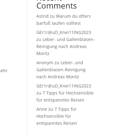
Comments
Astrid
zu
Warum du öfters
barfuß laufen solltest
GEr1r@uD_Knei11ING2023
zu
Leber- und Gallenblasen-
Reinigung nach Andreas
Moritz
Anonym
zu
Leber- und
Gallenblasen-Reinigung
sehr
nach Andreas Moritz
n
GEr1r@uD_Knei11ING2023
zu
7 Tipps für Hochsensible
für entspanntes Reisen
Anne
zu
7 Tipps für
Hochsensible für
entspanntes Reisen