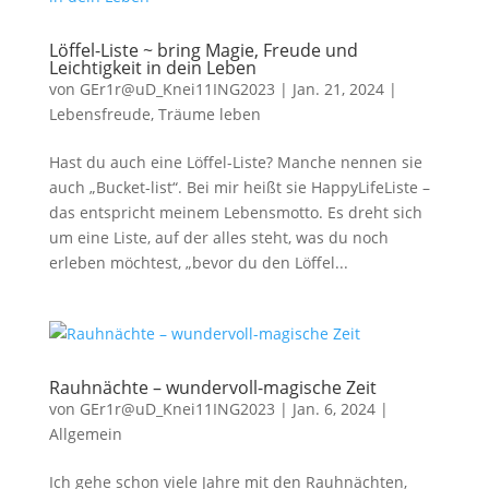
Löffel-Liste ~ bring Magie, Freude und
Leichtigkeit in dein Leben
von
GEr1r@uD_Knei11ING2023
|
Jan. 21, 2024
|
Lebensfreude
,
Träume leben
Hast du auch eine Löffel-Liste? Manche nennen sie
auch „Bucket-list“. Bei mir heißt sie HappyLifeListe –
das entspricht meinem Lebensmotto. Es dreht sich
um eine Liste, auf der alles steht, was du noch
erleben möchtest, „bevor du den Löffel...
Rauhnächte – wundervoll-magische Zeit
von
GEr1r@uD_Knei11ING2023
|
Jan. 6, 2024
|
Allgemein
Ich gehe schon viele Jahre mit den Rauhnächten,