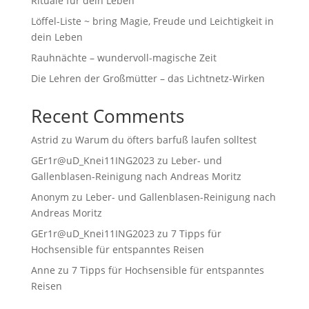
Rituale für dein Leben
Löffel-Liste ~ bring Magie, Freude und Leichtigkeit in
dein Leben
Rauhnächte – wundervoll-magische Zeit
Die Lehren der Großmütter – das Lichtnetz-Wirken
Recent Comments
Astrid
zu
Warum du öfters barfuß laufen solltest
GEr1r@uD_Knei11ING2023
zu
Leber- und
Gallenblasen-Reinigung nach Andreas Moritz
Anonym
zu
Leber- und Gallenblasen-Reinigung nach
Andreas Moritz
GEr1r@uD_Knei11ING2023
zu
7 Tipps für
Hochsensible für entspanntes Reisen
Anne
zu
7 Tipps für Hochsensible für entspanntes
Reisen