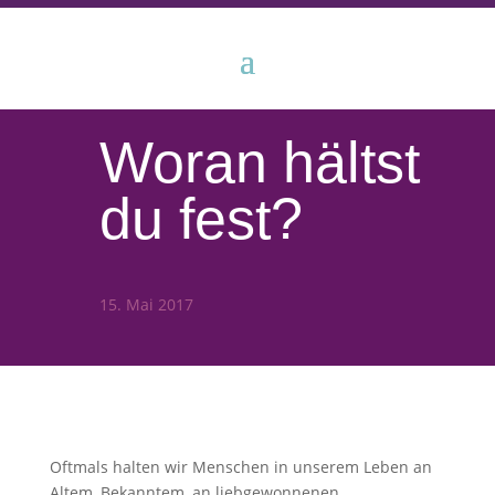
Woran hältst
du fest?
15. Mai 2017
Oftmals halten wir Menschen in unserem Leben an
Altem, Bekanntem, an liebgewonnenen