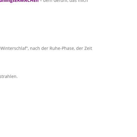
rühlingsERWACHEn
– dem Gefühl, das mich
„Winterschlaf“, nach der Ruhe-Phase, der Zeit
strahlen.