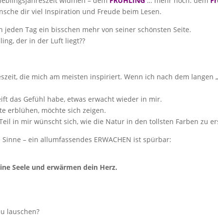
Lieblingsjahreszeit widmen – dem
FRÜHLING
… mehr noch: dem
F
nsche dir viel Inspiration und Freude beim Lesen.
sich jeden Tag ein bisschen mehr von seiner schönsten Seite.
ng, der in der Luft liegt??
hreszeit, die mich am meisten inspiriert. Wenn ich nach dem langen 
ift das Gefühl habe, etwas erwacht wieder in mir.
te erblühen, möchte sich zeigen.
 Teil in mir wünscht sich, wie die Natur in den tollsten Farben zu er
le Sinne – ein allumfassendes ERWACHEN ist spürbar:
ine Seele und erwärmen dein Herz.
zu lauschen?