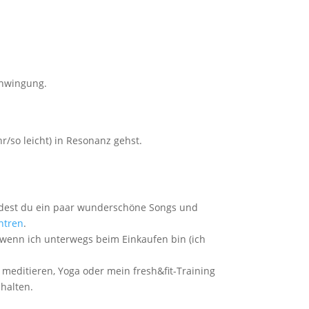
chwingung.
r/so leicht) in Resonanz gehst.
indest du ein paar wunderschöne Songs und
ntren
.
wenn ich unterwegs beim Einkaufen bin (ich
 meditieren, Yoga oder mein fresh&fit-Training
halten.