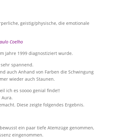
perliche, geistig/physische, die emotionale
aulo Coelho
im Jahre 1999 diagnostiziert wurde.
h sehr spannend.
 und auch Anhand von Farben die Schwingung
immer wieder auch Staunen.
l ich es soooo genial finde!!
r Aura.
acht. Diese zeigte folgendes Ergebnis.
v-bewusst ein paar tiefe Atemzüge genommen,
 Essenz eingenommen.