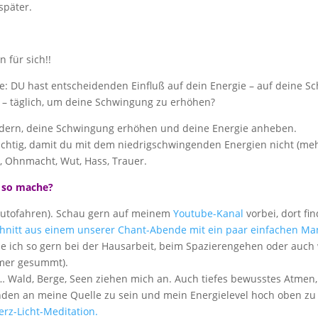
später.
 für sich!!
e: DU hast entscheidenden Einfluß auf dein Energie – auf deine S
v – täglich, um deine Schwingung zu erhöhen?
ndern, deine Schwingung erhöhen und deine Energie anheben.
wichtig, damit du mit dem niedrigschwingenden Energien nicht (meh
, Ohnmacht, Wut, Hass, Trauer.
ch so mache?
 Autofahren). Schau gern auf meinem
Youtube-Kanal
vorbei, dort f
hnitt aus einem unserer Chant-Abende mit ein paar einfachen Ma
 ich so gern bei der Hausarbeit, beim Spazierengehen oder auch 
mmer gesummt).
 … Wald, Berge, Seen ziehen mich an. Auch tiefes bewusstes Atmen,
nden an meine Quelle zu sein und mein Energielevel hoch oben zu 
erz-Licht-Meditation.