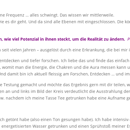
ne Frequenz … alles schwingt. Das wissen wir mittlerweile.
 es dir geht. Und da sind alle Ebenen mit eingeschlossen. Die kör
wie viel Potenzial in ihnen steckt, um die Realität zu ändern.
P
seit vielen Jahren – ausgelöst durch eine Erkrankung, die bei mir 
tdecken und tiefer forschen. Ich liebe das und finde das einfac
, womit man die Energie, die Chakren und die Aura messen kann
Und damit bin ich aktuell fleissig am Forschen, Entdecken … und 
 Testung gemacht und möchte das Ergebnis gern mit dir teilen, wei
en an und links im Bild der Kreis verdeutlicht die Ausstrahlung de
zw. nachdem ich meine Tasse Tee getrunken habe eine Aufname gem
ch getönt habe (also einen Ton gesungen habe). Ich habe intensi
nd energetisierten Wasser getrunken und einen Sprühstoß meiner