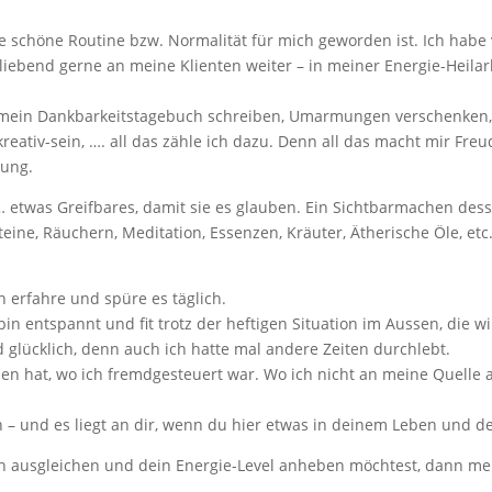
eine schöne Routine bzw. Normalität für mich geworden ist. Ich ha
liebend gerne an meine Klienten weiter – in meiner Energie-Heila
 mein Dankbarkeitstagebuch schreiben, Umarmungen verschenken,
eativ-sein, …. all das zähle ich dazu. Denn all das macht mir Fre
zung.
twas Greifbares, damit sie es glauben. Ein Sichtbarmachen desse
teine, Räuchern, Meditation, Essenzen, Kräuter, Ätherische Öle, etc
.
h erfahre und spüre es täglich.
 bin entspannt und fit trotz der heftigen Situation im Aussen, die w
 glücklich, denn auch ich hatte mal andere Zeiten durchlebt.
en hat, wo ich fremdgesteuert war. Wo ich nicht an meine Quelle 
n – und es liegt an dir, wenn du hier etwas in deinem Leben und 
n ausgleichen und dein Energie-Level anheben möchtest, dann mel